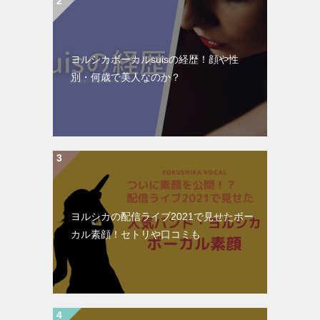
ヨルシカボーカルsuisの経歴！顔や性
別・何歳で美人なのか？
ヨルシカの配信ライブ2021で見せたボー
カル素顔！セトリや口コミも