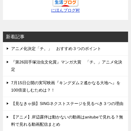
にほんブログ村
新着記事
アニメ化決定「チ。」 おすすめ３つのポイント
『第26回手塚治虫文化賞』マンガ大賞 「チ。」アニメ化決
定
7月15日公開の実写映画『キングダム２遙かなる大地へ』を
100倍楽しむためは？！
【見なきゃ損】SINGネクストステージを見るべき３つの理由
【アニメ】岸辺露伴は動かないの動画はanitubeで見れる？無
料で見れる動画配信まとめ