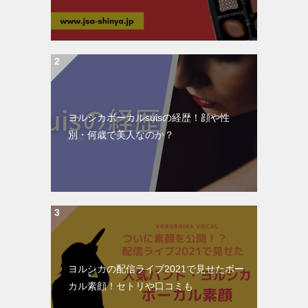
ヨルシカボーカルsuisの経歴！顔や性
別・何歳で美人なのか？
ヨルシカの配信ライブ2021で見せたボー
カル素顔！セトリや口コミも