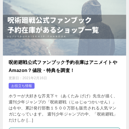
呪術廻戦公式ファンブック予約在庫はアニメイトや
Amazon？値段・特典を調査！
更新日：
2021年2月16日
お役立ち情報
ホラーが大好きな芥見下々（あくたみ げげ）先生が描く、
週刊少年ジャンプの「呪術廻戦（じゅじゅつかいせん）」
は今や、累計発行部数１５００万部も販売される人気マン
ガになっています。 週刊少年ジャンプの中、「呪術廻戦」
だけしか […]