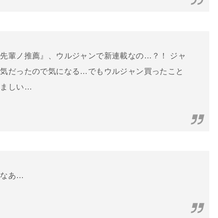
元先輩ノ推薦
』、ウルジャンで新連載なの…？！ ジャ
囲気だったので
気
に
なる
…でもウルジャン買ったこと
悩ましい…
るなあ…