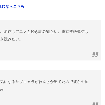
読むならこちら
た…原作もアニメも続き読み観たい。東京季語譚訪も
続き読みたい。
ら
気
に
なる
サブキャラがわんさか出てたので彼らの掘
しみ