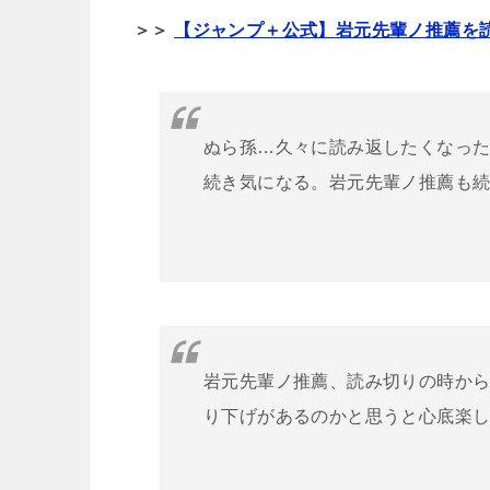
＞＞
【ジャンプ＋公式】岩元先輩ノ推薦を
ぬら孫…久々
に
読み返したくなっ
続き
気
に
なる
。
岩元先輩ノ推薦
も
岩元先輩ノ推薦
、読み切りの時か
り下げがあるのかと思うと心底楽