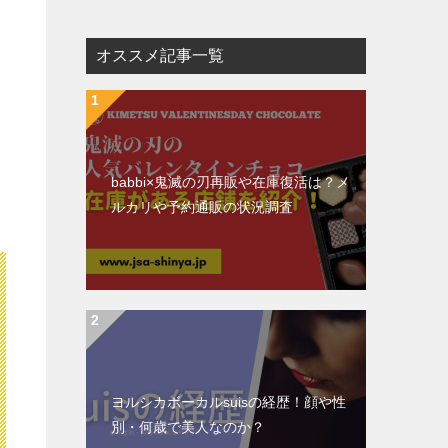
オススメ記事一覧
babbi×鬼滅の刃再販や在庫復活は？メ
ルカリや予約通販の状況調査
ヨルシカボーカルsuisの経歴！顔や性
別・何歳で美人なのか？