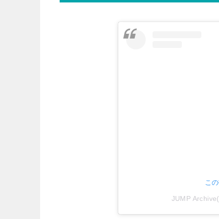
この
JUMP Archi