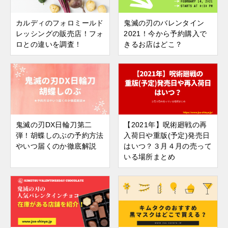
カルディのフォロミールド
鬼滅の刃のバレンタイン
レッシングの販売店！フォ
2021！今から予約購入で
ロとの違いを調査！
きるお店はどこ？
鬼滅の刃DX日輪刀第二
【2021年】呪術廻戦の再
弾！胡蝶しのぶの予約方法
入荷日や重版(予定)発売日
やいつ届くのか徹底解説
はいつ？３月４月の売って
いる場所まとめ