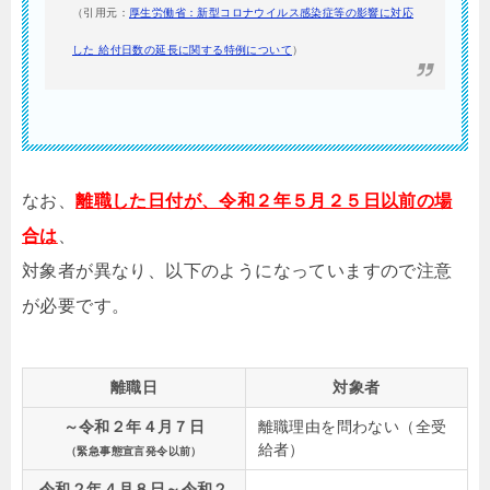
（引用元：
厚生労働省：新型コロナウイルス感染症等の影響に対応
した 給付日数の延長に関する特例について
）
なお、
離職した日付が、令和２年５月２５日以前の場
合は
、
対象者が異なり、以下のようになっていますので注意
が必要です。
離職日
対象者
～令和２年４月７日
離職理由を問わない（全受
給者）
（緊急事態宣言発令以前）
令和２年４月８日～令和２