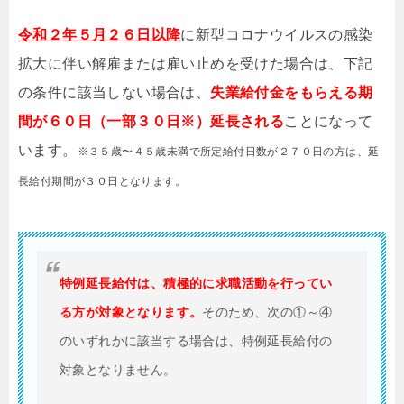
令和２年５月２６日以降
に新型コロナウイルスの感染
拡大に伴い解雇または雇い止めを受けた場合は、下記
の条件に該当しない場合は、
失業給付金を
もらえる期
間が６０日（一部３０日※）延長される
ことになって
います。
※３５歳〜４５歳未満で所定給付日数が２７０日の方は、延
長給付期間が３０日となります。
特例延長給付は、積極的に求職活動を行ってい
る方が対象となります。
そのため、次の①～④
のいずれかに該当する場合は、特例延長給付の
対象となりません。