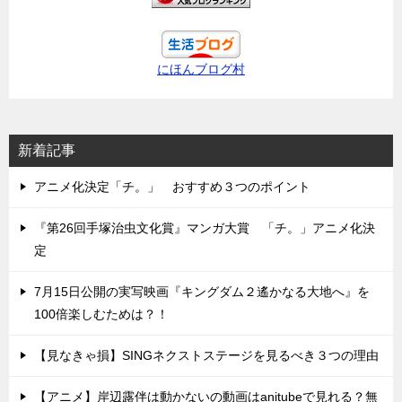
にほんブログ村
新着記事
アニメ化決定「チ。」 おすすめ３つのポイント
『第26回手塚治虫文化賞』マンガ大賞 「チ。」アニメ化決
定
7月15日公開の実写映画『キングダム２遙かなる大地へ』を
100倍楽しむためは？！
【見なきゃ損】SINGネクストステージを見るべき３つの理由
【アニメ】岸辺露伴は動かないの動画はanitubeで見れる？無