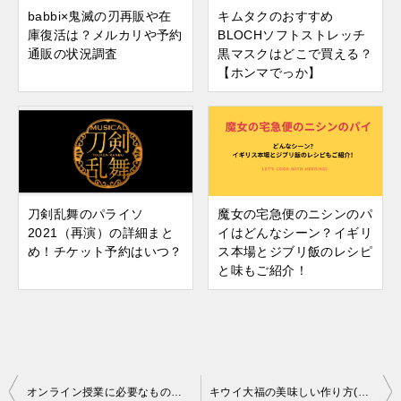
babbi×鬼滅の刃再販や在
キムタクのおすすめ
庫復活は？メルカリや予約
BLOCHソフトストレッチ
通販の状況調査
黒マスクはどこで買える？
【ホンマでっか】
刀剣乱舞のパライソ
魔女の宅急便のニシンのパ
2021（再演）の詳細まと
イはどんなシーン？イギリ
め！チケット予約はいつ？
ス本場とジブリ飯のレシピ
と味もご紹介！
投
オンライン授業に必要なもの！小学生・中学生・高校生で違う？
キウイ大福の美味しい作り方(手作り)！カロリーはどれくらい？