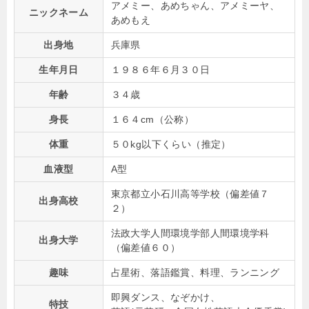
アメミー、あめちゃん、アメミーヤ、
ニックネーム
あめもえ
出身地
兵庫県
生年月日
１９８６年６月３０日
年齢
３４歳
身長
１６４cm（公称）
体重
５０kg以下くらい（推定）
血液型
A型
東京都立小石川高等学校（偏差値７
出身高校
２）
法政大学人間環境学部人間環境学科
出身大学
（偏差値６０）
趣味
占星術、落語鑑賞、料理、ランニング
即興ダンス、なぞかけ、
特技