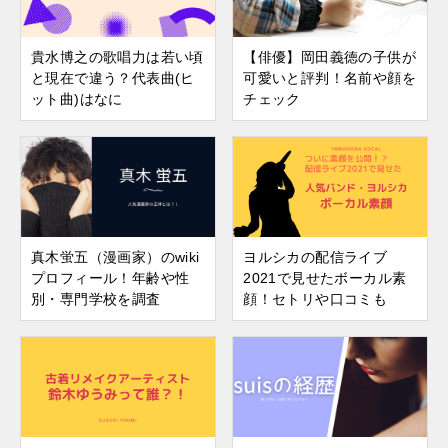
貴水博之の歌唱力は若い頃
【俳優】岡田義徳の子供が
と現在で違う？代表曲(ヒ
可愛いと評判！名前や顔を
ット曲)はなに
チェック
真木蛍五（漫画家）のwiki
ヨルシカの配信ライブ
プロフィール！年齢や性
2021で見せたボーカル素
別・専門学校を調査
顔！セトリや口コミも