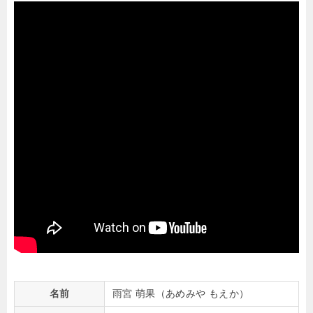
名前
雨宮 萌果（あめみや もえか）