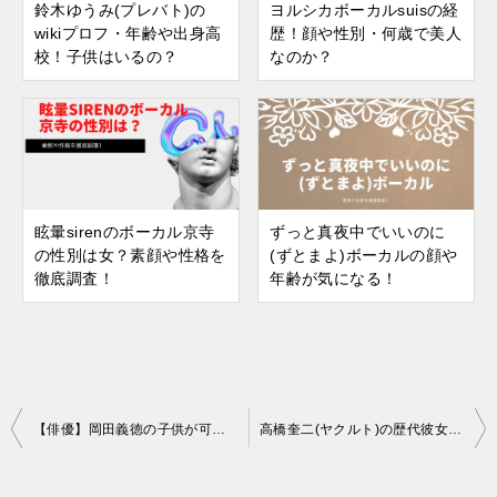
鈴木ゆうみ(プレバト)の
ヨルシカボーカルsuisの経
wikiプロフ・年齢や出身高
歴！顔や性別・何歳で美人
校！子供はいるの？
なのか？
眩暈sirenのボーカル京寺
ずっと真夜中でいいのに
の性別は女？素顔や性格を
(ずとまよ)ボーカルの顔や
徹底調査！
年齢が気になる！
投
【俳優】岡田義徳の子供が可愛いと評判！名前や顔をチェック
高橋奎二(ヤクルト)の歴代彼女！板野友美との馴れ初めや妊娠可能性は？
稿
ナ