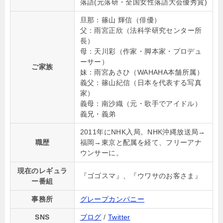
落語(元落研・全国女性落語大会優秀賞)
旦那：篠山 輝信（俳優）
父：
雨宮正欣（法科学研究センター所
長）
母：天川彩（作家・脚本家・プロデュ
ーサー）
ご家族
妹：雨宮あさひ（WAHAHA本舗所属）
義父：篠山紀信（日本を代表する写真
家）
義母：南沙織（元・歌手でアイドル）
義兄・義弟
2011年にNHK入局。NHK沖縄放送局→
職歴
福岡→東京と配属を経て、フリーアナ
ウンサーに。
現在のレギュラ
『ゴゴスマ』、『ウワサのお客さま』
ー番組
事務所
グレープカンパニー
SNS
ブログ
/
Twitter