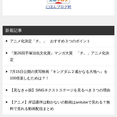
にほんブログ村
新着記事
アニメ化決定「チ。」 おすすめ３つのポイント
『第26回手塚治虫文化賞』マンガ大賞 「チ。」アニメ化決
定
7月15日公開の実写映画『キングダム２遙かなる大地へ』を
100倍楽しむためは？！
【見なきゃ損】SINGネクストステージを見るべき３つの理由
【アニメ】岸辺露伴は動かないの動画はanitubeで見れる？無
料で見れる動画配信まとめ