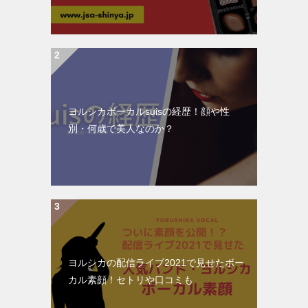
ヨルシカボーカルsuisの経歴！顔や性
別・何歳で美人なのか？
ヨルシカの配信ライブ2021で見せたボー
カル素顔！セトリや口コミも